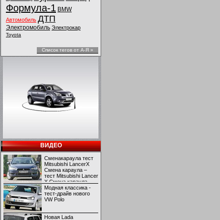
Формула-1
BMW
ДТП
Автомобиль
Электромобиль
Электрокар
Toyota
Список тегов от А-Я »
ВИДЕО
Сменакараула тест
Mitsubishi LancerX
Смена караула –
тест Mitsubishi Lancer
X Смена караула –
тест Mitsubishi Lancer
Модная классика -
X
тест-драйв нового
VW Polo
Новая Lada