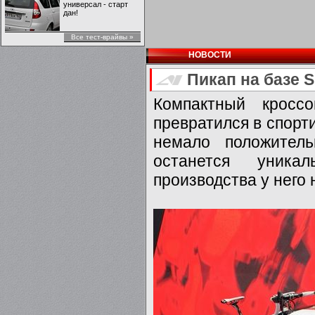
универсал - старт
дан!
Все тест-врайвы »
НОВОСТИ
Пикап на базе 
Компактный кросс
превратился в спорт
немало положител
останется уника
производства у него н