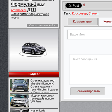
Формула-1
BMW
0
ДТП
Автомобиль
Тэги:
Кроссовер
,
Citroen
Электромобиль
Электрокар
Toyota
Комментарии
Комм
Список тегов от А-Я »
ВИДЕО
Сменакараула тест
Mitsubishi LancerX
Смена караула –
тест Mitsubishi Lancer
Комментировать
X Смена караула –
тест Mitsubishi Lancer
Модная классика -
X
тест-драйв нового
VW Polo
Новая Lada