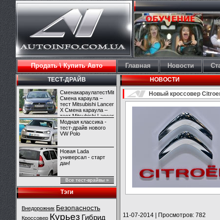
Продать \ Купить Авто
Главная
Новости
Ст
ТЕСТ-ДРАЙВ
НОВОСТИ
СменакараулатестMitsubishiLancerX
Новый кроссовер Citro
Смена караула –
тест Mitsubishi Lancer
X Смена караула –
тест Mitsubishi Lancer
X
Модная классика -
тест-драйв нового
VW Polo
Новая Lada
универсал - старт
дан!
Все тест-врайвы »
Тэги
Безопасность
Внедорожник
Курьез
11-07-2014
|
Просмотров: 782
Гибрид
Кроссовер