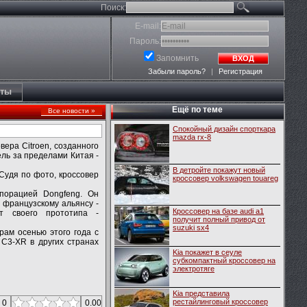
Поиск:
E-mail:
Пароль:
Запомнить
ВХОД
Забыли пароль?
|
Регистрация
кты
Ещё по теме
Все новости »
Спокойный дизайн спорткара
mazda rx-8
ера Citroen, созданного
ель за пределами Китая -
В детройте покажут новый
 Судя по фото, кроссовер
кроссовер volkswagen touareg
рпорацией Dongfeng. Он
 французскому альянсу -
Кроссовер на базе audi a1
т своего прототипа -
получит полный привод от
suzuki sx4
рам осенью этого года с
C3-XR в других странах
Kia покажет в сеуле
cубкомпактный кроссовер на
электротяге
Kia представила
рестайлинговый кроссовер
 0
0.00