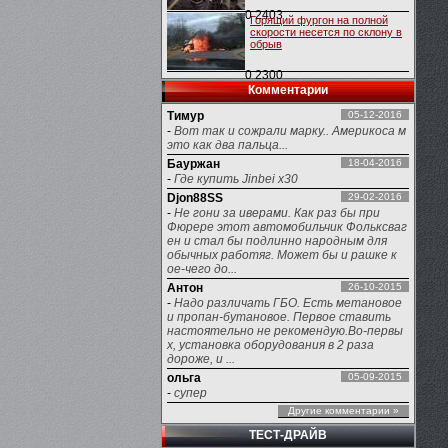
0
2403
Горящий фургон на полной
скорости несется по склону в
обрыв
0
2300
Комментарии
Тимур
05-12-2016
-
Вот так и сожрали марку.. Америкоса м
это как два пальца...
Бауржан
18-04-2016
-
Где купить Jinbei x30
Djon88SS
29-02-2016
-
Не гони за иверами. Как раз бы при
Фюрере этот автомобильчик Фольксваг
ен и стал бы подлинно народным для
обычных работяг. Может бы и рашке к
ое-чего до...
Антон
26-10-2015
-
Надо различать ГБО. Есть метановое
и пропан-бутановое. Первое ставить
настоятельно не рекомендую.Во-первы
х, установка оборудования в 2 раза
дороже, и ...
ольга
05-09-2015
-
супер
Другие комментарии »
ТЕСТ-ДРАЙВ