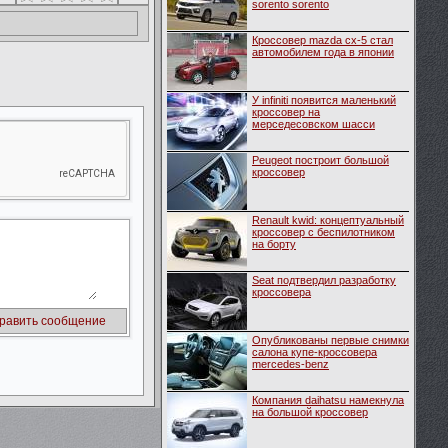
sorento sorento
Кроссовер mazda cx-5 стал
автомобилем года в японии
У infiniti появится маленький
кроссовер на
мерседесовском шасси
Peugeot построит большой
кроссовер
Renault kwid: концептуальный
кроссовер с беспилотником
на борту
Seat подтвердил разработку
кроссовера
Опубликованы первые снимки
салона купе-кроссовера
mercedes-benz
Компания daihatsu намекнула
на большой кроссовер