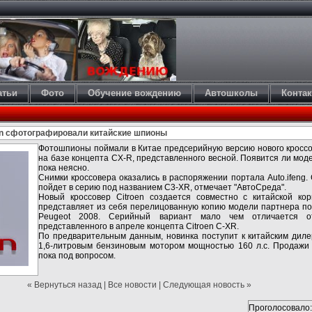
атьи
Фото
Обучение вождению
Автошколы
Конта
en сфотографировали китайские шпионы
Фотошпионы поймали в Китае предсерийную версию нового кроссов
на базе концепта CX-R, представленного весной. Появится ли мод
пока неясно.
Снимки кроссовера оказались в распоряжении портала Auto.ifeng.
пойдет в серию под названием C3-XR, отмечает "АвтоСреда".
Новый кроссовер Citroen создается совместно с китайской ко
представляет из себя перелицованную копию модели партнера по
Peugeot 2008. Серийный вариант мало чем отличается о
представленного в апреле концепта Citroen C-XR.
По предварительным данным, новинка поступит к китайским диле
1,6-литровым бензиновым мотором мощностью 160 л.с. Продажи 
пока под вопросом.
« Вернуться назад
|
Все новости
|
Следующая новость »
Проголосовало: