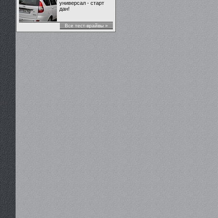
универсал - старт
дан!
Все тест-врайвы »