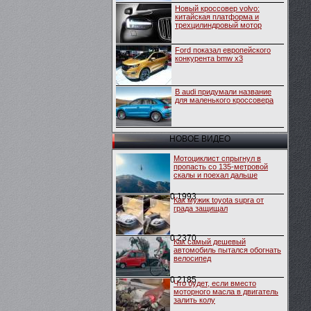
Новый кроссовер volvo:
китайская платформа и
трехцилиндровый мотор
Ford показал европейского
конкурента bmw x3
В audi придумали название
для маленького кроссовера
НОВОЕ ВИДЕО
Мотоциклист спрыгнул в
пропасть со 135-метровой
скалы и поехал дальше
0
1993
Как мужик toyota supra от
града защищал
0
2370
Как самый дешевый
автомобиль пытался обогнать
велосипед
0
2185
Что будет, если вместо
моторного масла в двигатель
залить колу