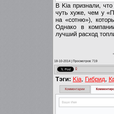
В Kia признали, чт
чуть хуже, чем у «
на «сотню»), котор
Однако в компании
лучший расход топл
18-10-2014
|
Просмотров: 719
0
Тэги:
Kia
,
Гибрид
,
К
Комментарии
Комментир