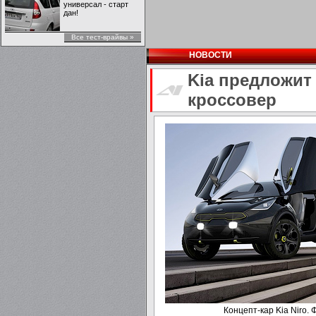
универсал - старт
дан!
Все тест-врайвы »
НОВОСТИ
Kia предложит
кроссовер
Концепт-кар Kia Niro. 