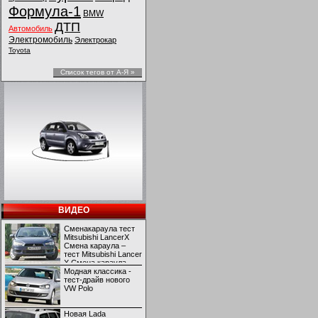
Формула-1
BMW
ДТП
Автомобиль
Электромобиль
Электрокар
Toyota
Список тегов от А-Я »
ВИДЕО
Сменакараула тест
Mitsubishi LancerX
Смена караула –
тест Mitsubishi Lancer
X Смена караула –
тест Mitsubishi Lancer
Модная классика -
X
тест-драйв нового
VW Polo
Новая Lada