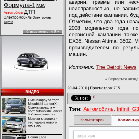
аварии, травмы или несч
Формула-1
BMW
неисправностью, не зафик
ДТП
Автомобиль
под действие кампании, буд
Электромобиль
Электрокар
Отметим, что два года назад
Toyota
2008 модельного года по
Список тегов от А-Я »
сервисной кампании также 
EX35, Nissan Altima, 350Z, 
производителем по резул
машин.
Источник:
The Detroit News
« Вернуться назад
20-04-2010
|
Просмотров: 715
ВИДЕО
0
Сменакараула тест
Mitsubishi LancerX
Смена караула –
Тэги:
Автомобиль
,
Infiniti G
тест Mitsubishi Lancer
X Смена караула –
тест Mitsubishi Lancer
Модная классика -
Комментарии
Комментир
X
тест-драйв нового
VW Polo
Новая Lada