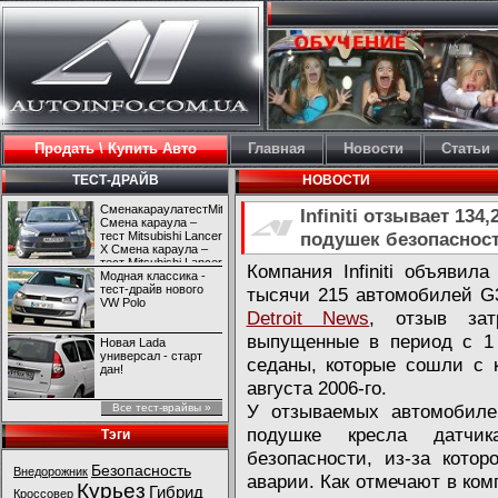
Продать \ Купить Авто
Главная
Новости
Статьи
ТЕСТ-ДРАЙВ
НОВОСТИ
СменакараулатестMitsubishiLancerX
Infiniti отзывает 13
Смена караула –
подушек безопаснос
тест Mitsubishi Lancer
X Смена караула –
тест Mitsubishi Lancer
Компания Infiniti объявил
X
Модная классика -
тест-драйв нового
тысячи 215 автомобилей G
VW Polo
Detroit News
, отзыв зат
выпущенные в период с 1 
Новая Lada
универсал - старт
седаны, которые сошли с 
дан!
августа 2006-го.
У отзываемых автомобиле
Все тест-врайвы »
подушке кресла датчик
Тэги
безопасности, из-за кото
Безопасность
Внедорожник
аварии. Как отмечают в комп
Курьез
Гибрид
Кроссовер