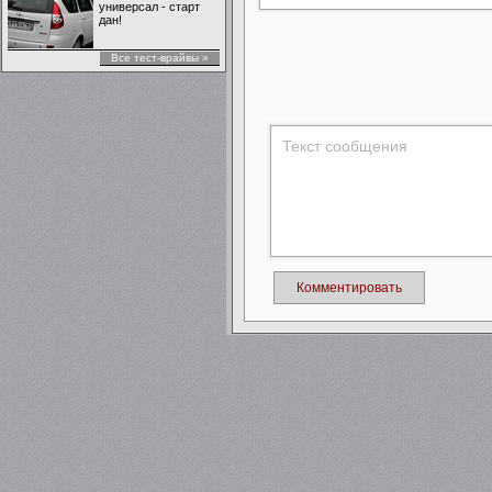
универсал - старт
дан!
Все тест-врайвы »
Комментировать