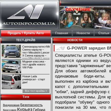
Продать \ Купить Авто
Главная
Новости
Статьи
ТЕСТ-ДРАЙВ
НОВОСТИ
СменакараулатестMitsubishiLancerX
G-POWER зарядил BM
Смена караула –
тест Mitsubishi Lancer
Специалисты ателье G-POW
X Смена караула –
тест Mitsubishi Lancer
являются одними из веду
X
Модная классика -
тест-драйв нового
представив "заряженные" ве
VW Polo
Для обоих автомобилей 
одинаковые боди-киты.
Новая Lada
универсал - старт
выполнен из карбона и вк
дан!
капот с дополнительными 
"юбки", задний диффузор с
Все тест-врайвы »
выхлопной системы. Для 
Тэги
подобрали "обувку" одног
Безопасность
Внедорожник
понизили на 30 мм, что п
Курьез
Гибрид
Кроссовер