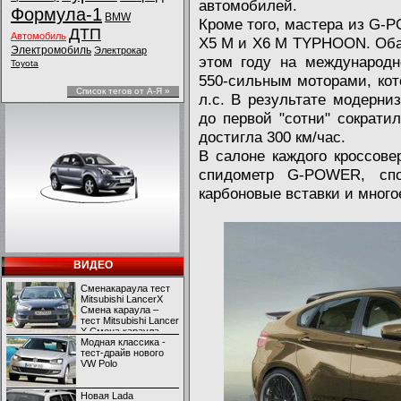
автомобилей.
Формула-1
BMW
Кроме того, мастера из G
ДТП
Автомобиль
X5 M и X6 M TYPHOON. Оба
Электромобиль
Электрокар
этом году на международн
Toyota
550-сильным моторами, кот
Список тегов от А-Я »
л.с. В результате модерни
до первой "сотни" сократил
достигла 300 км/час.
В салоне каждого кроссов
спидометр G-POWER, спо
карбоновые вставки и много
ВИДЕО
Сменакараула тест
Mitsubishi LancerX
Смена караула –
тест Mitsubishi Lancer
X Смена караула –
тест Mitsubishi Lancer
Модная классика -
X
тест-драйв нового
VW Polo
Новая Lada