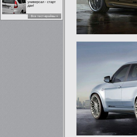
универсал - старт
дан!
Все тест-врайвы »