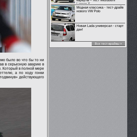
караула – тест Mitsubishi
Lancer X
Модная классика - тест-драйв
нового VW Polo
Новая Lada универсал - старт
дан!
Все тест-врайвы »
мо было во что бы то ни
пав в серьезную аварию в
и. Который в полной мере
ттелю, а по ходу гонки
отодвинув» действующего