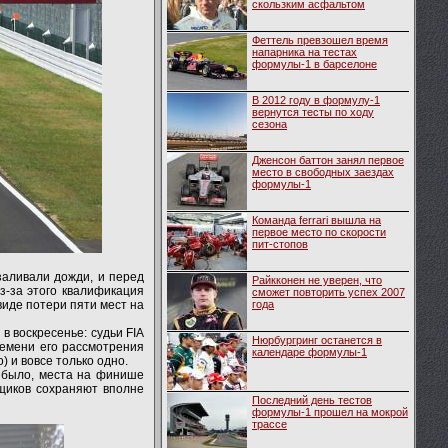
скользким асфальтом
Феттель превзошел время
напарника на тестах
формулы-1 в барселоне
В 2012 году в формулу-1
вернутся тесты по ходу
сезона
Дженсон баттон занял первое
место в свободных заездах
формулы-1
Команда ferrari вышла на
первое место по скорости
пит-стопов
заливали дожди, и перед
Райкконен не уверен, что
з-за этого квалификация
сможет повторить успех 2007
виде потери пяти мест на
года
 воскресенье: судьи FIA
Нюрбургринг останется в
ремени его рассмотрения
календаре формулы-1
) и вовсе только одно.
е было, места на финише
нщиков сохраняют вполне
Последний день тестов
формулы-1 прошел на мокрой
трассе