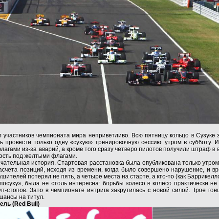
 участников чемпионата мира неприветливо. Всю пятницу кольцо в Сузуке 
 провести только одну «сухую» тренировочную сессию: утром в субботу. И
агами из-за аварий, а кроме того сразу четверо пилотов получили штраф в 
орость под желтыми флагами.
тельная история. Стартовая расстановка была опубликована только утром в
счета позиций, исходя из времени, когда было совершено нарушение, и в
ушителей потерял не пять, а четыре места на старте, а кто-то (как Баррикелло
«посуху», была не столь интересна: борьбы колесо в колесо практически н
т-стопов. Зато в чемпионате интрига закрутилась с новой силой. Трое го
шансы на титул.
ель (Red Bull)