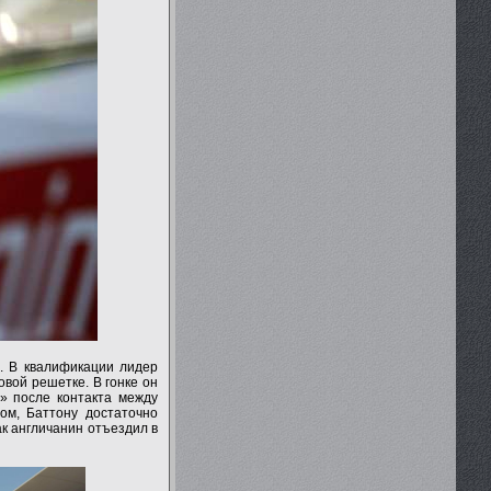
л. В квалификации лидер
вой решетке. В гонке он
» после контакта между
ом, Баттону достаточно
ак англичанин отъездил в