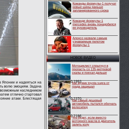
Команды формулы-1 получат
новые шины раньше
запланированного срока
Команде формулы-1
mercedes вновь понадобился
ее руководитель
Алонсо назвали самым
узнаваемым пилотом
формулы-1
НОВОЕ ВИДЕО
Мотоциклист спрыгнул в
пропасть со 135-метровой
скалы и поехал дальше
0
1993
в Японии и надеяться на
Как мужик toyota supra от
ать волю эмоциям. Задача
града защищал
и возможным наследником
затем отлично стартовал
тояние атаки. Блестящая
0
2370
Как самый дешевый
автомобиль пытался обогнать
велосипед
0
2186
Что будет, если вместо
моторного масла в двигатель
залить колу