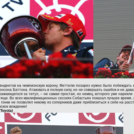
тендентов на чемпионскую корону, Феттелю позарез нужно было побеждать 
енсона Баттона. Атаковать в полную силу, но не совершать ошибок и не дав
ражающегося за титул, – не самая простая, но немец, которого уже нарекл
тяще. Во всех квалификационных сессиях Себастьян показал лучшее время, 
 гонки не позволял никому из соперников даже приблизиться к себе на расс
ское вождение!
Toyota)