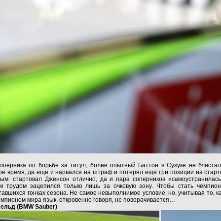
соперника по борьбе за титул, более опытный Баттон в Сузуке не блиста
е время, да еще и нарвался на штраф и потерял еще три позиции на старто
м: стартовал Дженсон отлично, да и пара соперников «самоустранилась
м трудом зацепился только лишь за очковую зону. Чтобы стать чемпион
авшихся гонках сезона. Не самое невыполнимое условие, но, учитывая то, к
чемпионом мира язык, откровенно говоря, не поворачивается…
фельд (BMW Sauber)