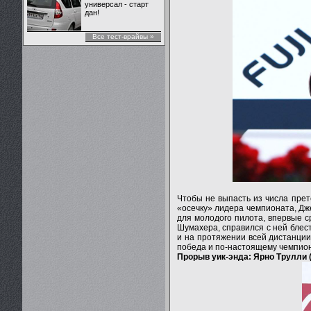
универсал - старт
дан!
Все тест-врайвы »
Чтобы не выпасть из числа пре
«осечку» лидера чемпионата, Дж
для молодого пилота, впервые с
Шумахера, справился с ней блес
и на протяжении всей дистанции
победа и по-настоящему чемпион
Прорыв уик-энда: Ярно Трулли (