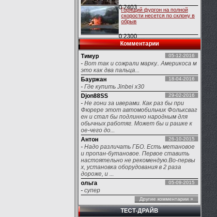
0
2403
Горящий фургон на полной
скорости несется по склону в
обрыв
0
2300
Комментарии
Тимур
05-12-2016
-
Вот так и сожрали марку.. Америкоса м
это как два пальца...
Бауржан
18-04-2016
-
Где купить Jinbei x30
Djon88SS
29-02-2016
-
Не гони за иверами. Как раз бы при
Фюрере этот автомобильчик Фольксваг
ен и стал бы подлинно народным для
обычных работяг. Может бы и рашке к
ое-чего до...
Антон
26-10-2015
-
Надо различать ГБО. Есть метановое
и пропан-бутановое. Первое ставить
настоятельно не рекомендую.Во-первы
х, установка оборудования в 2 раза
дороже, и ...
ольга
05-09-2015
-
супер
Другие комментарии »
ТЕСТ-ДРАЙВ