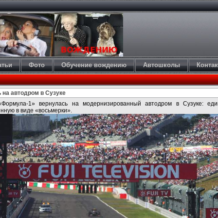
атьи
Фото
Обучение вождению
Автошколы
Конта
 на автодром в Сузуке
«Формула-1» вернулась на модернизированный автодром в Сузуке: еди
нную в виде «восьмерки».