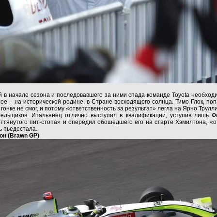
 в начале сезона и последовавшего за ними спада команде Toyota необходи
лее – на исторической родине, в Стране восходящего солнца. Тимо Глок, по
 гонке не смог, и потому «ответственность за результат» легла на Ярно Трулл
ельщиков. Итальянец отлично выступил в квалификации, уступив лишь Фе
оттянутого пит-стопа» и опередил обошедшего его на старте Хэмилтона, «
ь пьедестала.
он (Brawn GP)