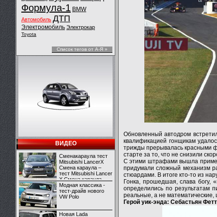
Формула-1
BMW
ДТП
Автомобиль
Электромобиль
Электрокар
Toyota
Список тегов от А-Я »
Обновленный автодром встретил
квалификацией гонщикам удалось
ВИДЕО
трижды прерывалась красными фл
старте за то, что не снизили ск
Сменакараула тест
С этими штрафами вышла примеча
Mitsubishi LancerX
Смена караула –
придумали сложный механизм ра
тест Mitsubishi Lancer
стюардами. В итоге кто-то из нар
X Смена караула –
Гонка, прошедшая, слава богу, 
тест Mitsubishi Lancer
Модная классика -
определились по результатам пи
X
тест-драйв нового
реальные, а не математические, 
VW Polo
Герой уик-энда: Себастьян Фетт
Новая Lada