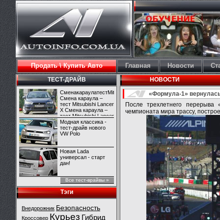
Продать \ Купить Авто
Главная
Новости
Ст
ТЕСТ-ДРАЙВ
НОВОСТИ
СменакараулатестMitsubishiLancerX
«Формула-1» вернулась
Смена караула –
тест Mitsubishi Lancer
После трехлетнего перерыва 
X Смена караула –
чемпионата мира трассу, построе
тест Mitsubishi Lancer
X
Модная классика -
тест-драйв нового
VW Polo
Новая Lada
универсал - старт
дан!
Все тест-врайвы »
Тэги
Безопасность
Внедорожник
Курьез
Гибрид
Кроссовер