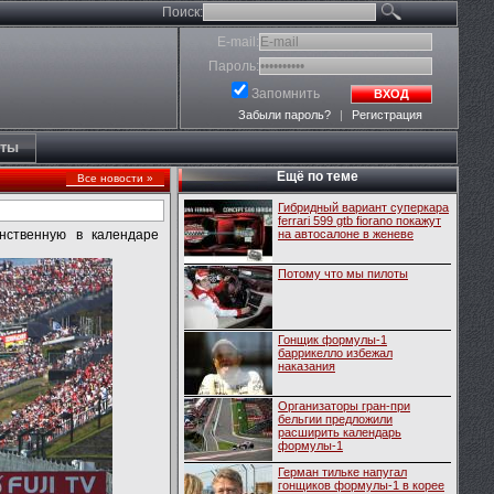
Поиск:
E-mail:
Пароль:
Запомнить
ВХОД
Забыли пароль?
|
Регистрация
кты
Ещё по теме
Все новости »
Гибридный вариант суперкара
ferrari 599 gtb fiorano покажут
нственную в календаре
на автосалоне в женеве
Потому что мы пилоты
Гонщик формулы-1
баррикелло избежал
наказания
Организаторы гран-при
бельгии предложили
расширить календарь
формулы-1
Герман тильке напугал
гонщиков формулы-1 в корее