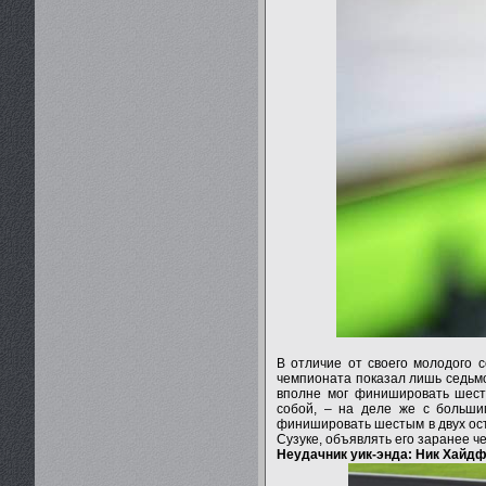
В отличие от своего молодого 
чемпионата показал лишь седьмо
вполне мог финишировать шесты
собой, – на деле же с больши
финишировать шестым в двух ост
Сузуке, объявлять его заранее 
Неудачник уик-энда: Ник Хайд