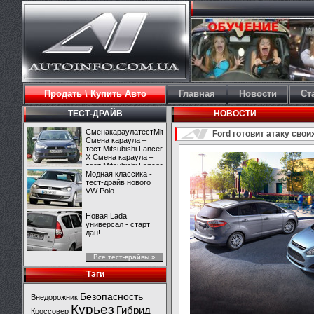
Продать \ Купить Авто
Главная
Новости
Ст
ТЕСТ-ДРАЙВ
НОВОСТИ
СменакараулатестMitsubishiLancerX
Ford готовит атаку сво
Смена караула –
тест Mitsubishi Lancer
X Смена караула –
тест Mitsubishi Lancer
X
Модная классика -
тест-драйв нового
VW Polo
Новая Lada
универсал - старт
дан!
Все тест-врайвы »
Тэги
Безопасность
Внедорожник
Курьез
Гибрид
Кроссовер