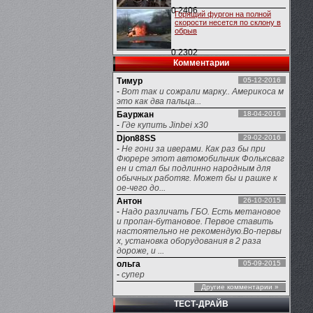
0
2406
Горящий фургон на полной
скорости несется по склону в
обрыв
0
2302
Комментарии
Тимур
05-12-2016
-
Вот так и сожрали марку.. Америкоса м
это как два пальца...
Бауржан
18-04-2016
-
Где купить Jinbei x30
Djon88SS
29-02-2016
-
Не гони за иверами. Как раз бы при
Фюрере этот автомобильчик Фольксваг
ен и стал бы подлинно народным для
обычных работяг. Может бы и рашке к
ое-чего до...
Антон
26-10-2015
-
Надо различать ГБО. Есть метановое
и пропан-бутановое. Первое ставить
настоятельно не рекомендую.Во-первы
х, установка оборудования в 2 раза
дороже, и ...
ольга
05-09-2015
-
супер
Другие комментарии »
ТЕСТ-ДРАЙВ