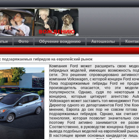
атьи
Фото
Обучение вождению
Автошколы
Конта
их подзаряжаемых гибридов на европейский рынок
Компания Ford может расширить свою модел
гибридных моделей, имеющих возможность под
сети. Это решение спровоцировано активнос
компании Volkswagen, с которой концерн Ford хо
Пока подзаряжаемые гибриды Ford не продаю
производитель опасается, что эти модел
популярности. Однако, судя по некоторым з
концерна, которые цитирует агентство Aut
Volkswagen может заставить топ-менеджмент For
Директор одного из департаментов Ford Уле Коес
мнению, Европа до сих пор не совсем готова
подзаряжаемых гибридов. Однако, как считают
технология, которая позволит значительно сок
поэтому Ford активно занимается ее разви
Соответственно, в руководстве концерна бурно 
вывода подобных моделей на европейский рынок.
В настоящее время основных кандидатов лишь 