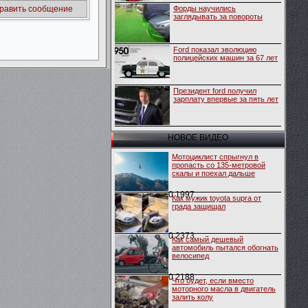
Форды научились
заглядывать за повороты
Ford показал эволюцию
полицейских машин за 67 лет
Президент ford получил
зарплату впервые за пять лет
НОВОЕ ВИДЕО
Мотоциклист спрыгнул в
пропасть со 135-метровой
скалы и поехал дальше
0
1997
Как мужик toyota supra от
града защищал
0
2373
Как самый дешевый
автомобиль пытался обогнать
велосипед
0
2188
Что будет, если вместо
моторного масла в двигатель
залить колу