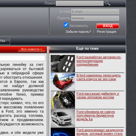
Поиск:
E-mail:
Пароль:
Запомнить
ВХОД
Забыли пароль?
|
Регистрация
кты
Ещё по теме
Все новости »
Ford разработал автокресло,
контролирующее
ьную линейку за счет
сердцебиение
заряжаться от бытовой
тью в гибридной сфере
В ford намерены пересадить
чет обострить отношения.
санта клауса на эко-сани
тся в Европе, так как
и не найдут должной
аявлениям руководства
Ford рассказал даймлеру о
omotive News, пример
своем литровом моторе
d передумать.
терс заявил, что, по его
 к массовому появлению
 в Ford, это именно та
Ford обновила не самую
ратить расход топлива,
популярную бюджетную
модель ka
тием и продвижением.
обсуждается возможность
Ford анонсировал загадочную
двое, и обе модели уже
модель, который может стать