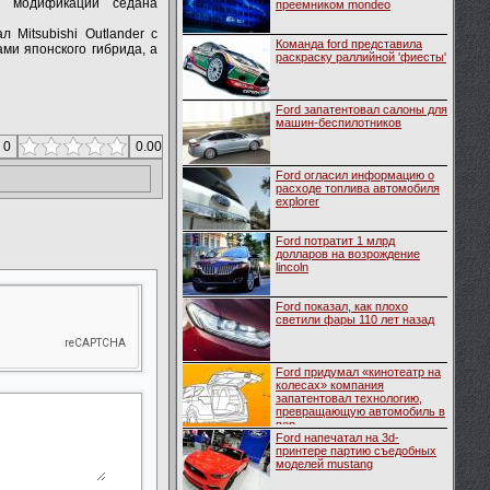
 модификации седана
преемником mondeo
 Mitsubishi Outlander с
Команда ford представила
ми японского гибрида, а
раскраску раллийной 'фиесты'
Ford запатентовал салоны для
машин-беспилотников
 0
0.00
Ford огласил информацию о
расходе топлива автомобиля
explorer
Ford потратит 1 млрд
долларов на возрождение
lincoln
Ford показал, как плохо
светили фары 110 лет назад
Ford придумал «кинотеатр на
колесах» компания
запатентовал технологию,
превращающую автомобиль в
пер...
Ford напечатал на 3d-
принтере партию съедобных
моделей mustang