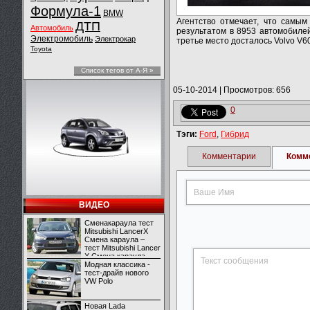
Формула-1
BMW
Агентство отмечает, что самым
ДТП
Автомобиль
результатом в 8953 автомобилей
Электромобиль
Электрокар
третье место досталось Volvo V6
Toyota
Список тегов от А-Я »
05-10-2014
|
Просмотров: 656
0
Тэги:
Ford
,
Гибрид
Комментарии
Комм
ВИДЕО
Сменакараула тест
Mitsubishi LancerX
Смена караула –
тест Mitsubishi Lancer
X Смена караула –
тест Mitsubishi Lancer
Модная классика -
X
тест-драйв нового
VW Polo
Новая Lada