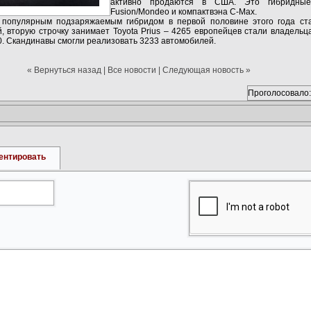
активно продаются в США. Это гибридные
Fusion/Mondeo и компактвэна C-Max.
 популярным подзаряжаемым гибридом в первой половине этого года стал
, вторую строчку занимает Toyota Prius – 4265 европейцев стали владельца
0. Скандинавы смогли реализовать 3233 автомобилей.
« Вернуться назад
|
Все новости
|
Следующая новость »
Проголосовало:
ентировать