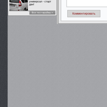
универсал - старт
дан!
Все тест-врайвы »
Комментировать