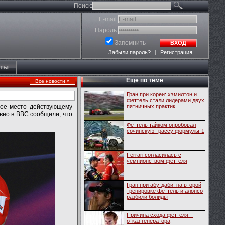
Поиск:
E-mail:
Пароль:
Запомнить
ВХОД
Забыли пароль?
|
Регистрация
кты
Ещё по теме
Все новости »
Гран при кореи: хэмилтон и
феттель стали лидерами двух
вое место действующему
пятничных практик
авно в ВВС сообщили, что
Феттель тайком опробовал
сочинскую трассу формулы-1
Ferrari согласилась с
чемпионством феттеля
Гран при абу-даби: на второй
тренировке феттель и алонсо
разбили болиды
Причина схода феттеля –
отказ генератора