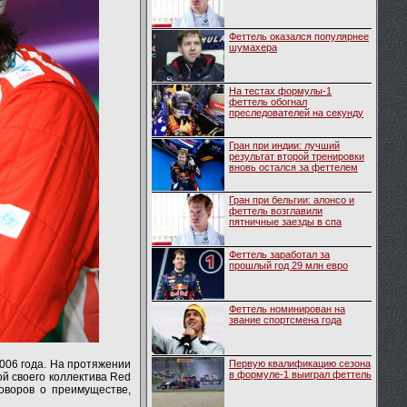
Феттель оказался популярнее
шумахера
На тестах формулы-1
феттель обогнал
преследователей на секунду
Гран при индии: лучший
результат второй тренировки
вновь остался за феттелем
Гран при бельгии: алонсо и
феттель возглавили
пятничные заезды в спа
Феттель заработал за
прошлый год 29 млн евро
Феттель номинирован на
звание cпортсмена года
006 года. На протяжении
Первую квалификацию сезона
в формуле-1 выиграл феттель
й своего коллектива Red
оворов о преимуществе,