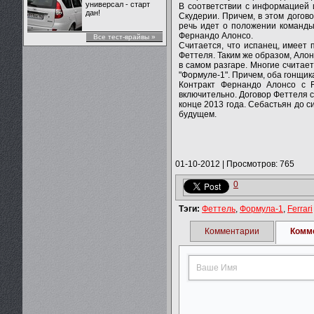
универсал - старт
В соответствии с информацией 
дан!
Скудерии. Причем, в этом догово
речь идет о положении команды
Фернандо Алонсо.
Все тест-врайвы »
Считается, что испанец, имеет
Феттеля. Таким же образом, Ало
в самом разгаре. Многие считае
"Формуле-1". Причем, оба гонщик
Контракт Фернандо Алонсо с F
включительно. Договор Феттеля с
конце 2013 года. Себастьян до си
будущем.
01-10-2012
|
Просмотров: 765
0
Тэги:
Феттель
,
Формула-1
,
Ferrari
Комментарии
Комм