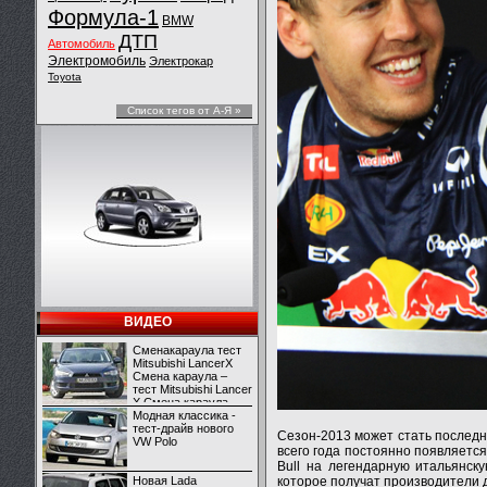
Формула-1
BMW
ДТП
Автомобиль
Электромобиль
Электрокар
Toyota
Список тегов от А-Я »
ВИДЕО
Сменакараула тест
Mitsubishi LancerX
Смена караула –
тест Mitsubishi Lancer
X Смена караула –
тест Mitsubishi Lancer
Модная классика -
X
тест-драйв нового
Сезон-2013 может стать последн
VW Polo
всего года постоянно появляетс
Bull на легендарную итальянск
Новая Lada
которое получат производители 