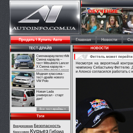
Продать \ Купить Авто
Главная
Новости
Ст
ТЕСТ-ДРАЙВ
НОВОСТИ
СменакараулатестMitsubishiLancerX
Феттель может перейти в
Смена караула –
тест Mitsubishi Lancer
Несмотря на вероятный контрак
X Смена караула –
чемпиону Себастьяну Феттелю. Д
тест Mitsubishi Lancer
и Алонсо согласился работать с н
X
Модная классика -
тест-драйв нового
VW Polo
Новая Lada
универсал - старт
дан!
Все тест-врайвы »
Тэги
Безопасность
Внедорожник
Курьез
Гибрид
Кроссовер