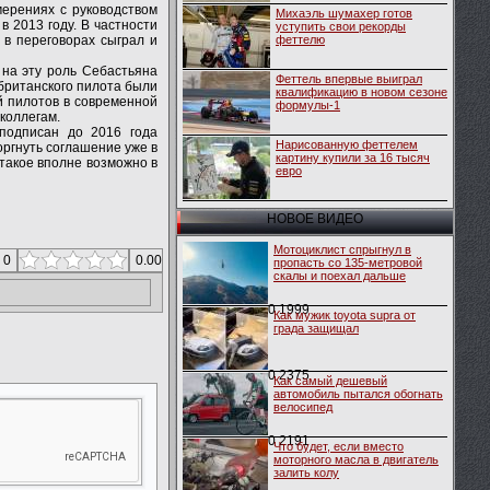
мерениях с руководством
Михаэль шумахер готов
в 2013 году. В частности
уступить свои рекорды
 в переговорах сыграл и
феттелю
 на эту роль Себастьяна
Феттель впервые выиграл
 британского пилота были
квалификацию в новом сезоне
й пилотов в современной
формулы-1
 коллегам.
 подписан до 2016 года
Нарисованную феттелем
оргнуть соглашение уже в
картину купили за 16 тысяч
о такое вполне возможно в
евро
НОВОЕ ВИДЕО
Мотоциклист спрыгнул в
 0
0.00
пропасть со 135-метровой
скалы и поехал дальше
0
1999
Как мужик toyota supra от
града защищал
0
2375
Как самый дешевый
автомобиль пытался обогнать
велосипед
0
2191
Что будет, если вместо
моторного масла в двигатель
залить колу