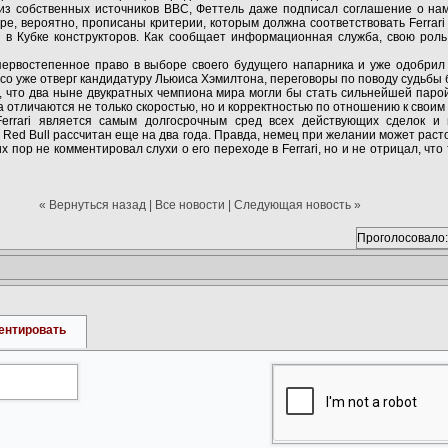
из собственных источников ВВС, Феттель даже подписал соглашение о на
ре, вероятно, прописаны критерии, которым должна соответствовать Ferrari 
 в Кубке конструкторов. Как сообщает информационная служба, свою роль
 первостепенное право в выборе своего будущего напарника и уже одобрил
нсо уже отверг кандидатуру Льюиса Хэмилтона, переговоры по поводу судьбы
т, что два ныне двукратных чемпиона мира могли бы стать сильнейшей паро
а отличаются не только скоростью, но и корректностью по отношению к своим
errari является самым долгосрочным сред всех действующих сделок и
 Red Bull рассчитан еще на два года. Правда, немец при желании может раст
х пор не комментировал слухи о его переходе в Ferrari, но и не отрицал, чт
« Вернуться назад
|
Все новости
|
Следующая новость »
Проголосовало:
ентировать