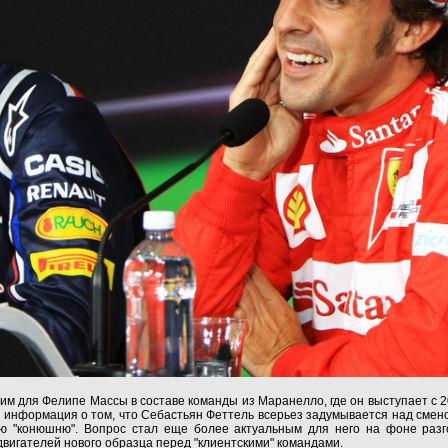
им для Фелипе Массы в составе команды из Маранелло, где он выступает с 2
я информация о том, что Себастьян Феттель всерьез задумывается над смено
ую "конюшню". Вопрос стал еще более актуальным для него на фоне разг
двигателей нового образца перед "клиентскими" командами.