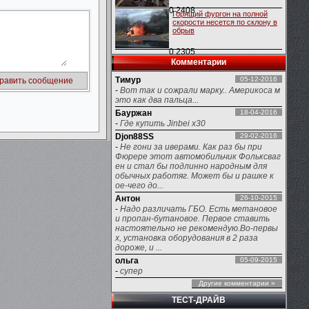
0
2408
Горящий фургон на полной
скорости несется по склону в
обрыв
0
2305
Комментарии
Тимур
05-12-2016
-
Вот так и сожрали марку.. Америкоса м
это как два пальца...
Бауржан
18-04-2016
-
Где купить Jinbei x30
Djon88SS
29-02-2016
-
Не гони за иверами. Как раз бы при
Фюрере этот автомобильчик Фольксваг
ен и стал бы подлинно народным для
обычных работяг. Может бы и рашке к
ое-чего до...
Антон
26-10-2015
-
Надо различать ГБО. Есть метановое
и пропан-бутановое. Первое ставить
настоятельно не рекомендую.Во-первы
х, установка оборудования в 2 раза
дороже, и ...
ольга
05-09-2015
-
супер
Другие комментарии »
ТЕСТ-ДРАЙВ