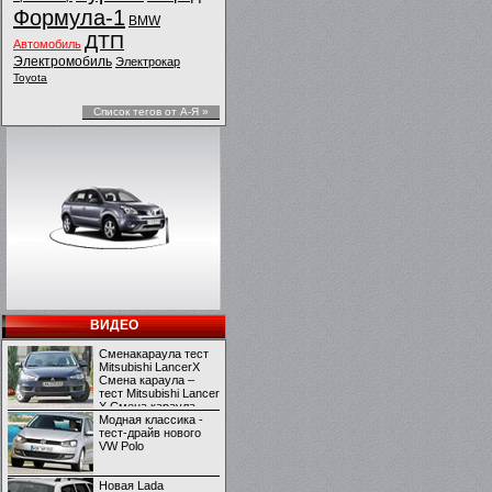
Формула-1
BMW
ДТП
Автомобиль
Электромобиль
Электрокар
Toyota
Список тегов от А-Я »
ВИДЕО
Сменакараула тест
Mitsubishi LancerX
Смена караула –
тест Mitsubishi Lancer
X Смена караула –
тест Mitsubishi Lancer
Модная классика -
X
тест-драйв нового
VW Polo
Новая Lada