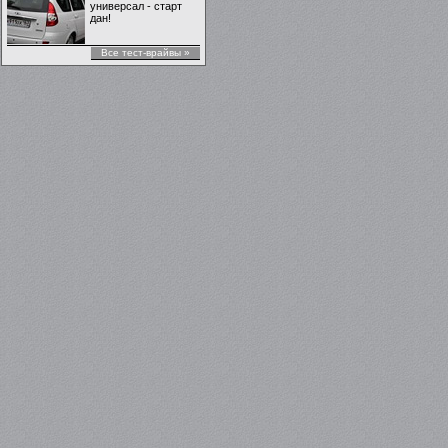
универсал - старт
дан!
Все тест-врайвы »