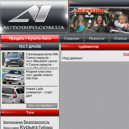
Продать \ Купить Авто
Главная
Новости
Статьи
ТЕСТ-ДРАЙВ
турбомотор
Но
СменакараулатестMitsubishiLancerX
Смена караула –
Нед данных
тест Mitsubishi Lancer
X Смена караула –
тест Mitsubishi Lancer
X
Модная классика -
тест-драйв нового
VW Polo
Новая Lada
универсал - старт
дан!
Все тест-врайвы »
Тэги
Безопасность
Внедорожник
Курьез
Гибрид
Кроссовер