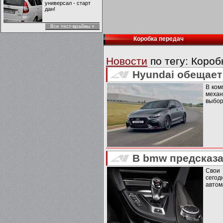
универсал - старт
дан!
Все тест-врайвы »
Коробка передач
Новости
по тегу:
Короб
Hyundai обещает
В ком
меха
выбор
В bmw предсказа
Свои
сего
автом