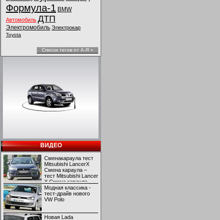
Формула-1
BMW
ДТП
Автомобиль
Электромобиль
Электрокар
Toyota
Список тегов от А-Я »
ВИДЕО
Сменакараула тест
Mitsubishi LancerX
Смена караула –
тест Mitsubishi Lancer
X Смена караула –
тест Mitsubishi Lancer
Модная классика -
X
тест-драйв нового
VW Polo
Новая Lada