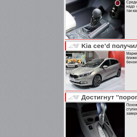
Среди
надо 
так к
Kia cee’d получ
Марке
ближе
бензи
Достигнут ''поро
Похож
ступе
завер