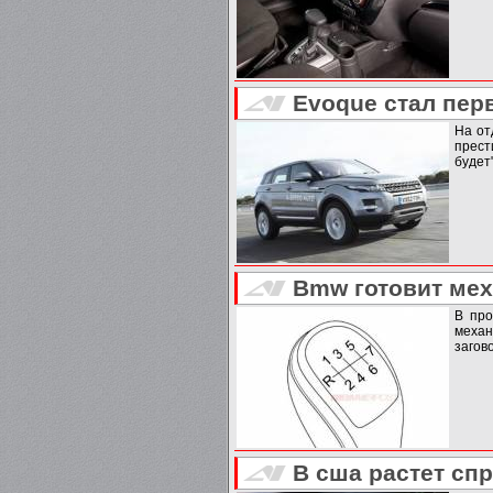
Evoque стал пер
На от
прест
будет"
Bmw готовит мех
В про
меха
загов
В сша растет сп