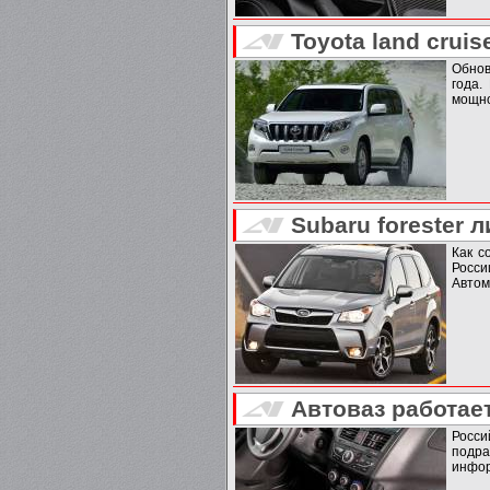
Toyota land crui
Обнов
года.
мощно
Subaru forester
Как с
Росси
Автом
Автоваз работае
Росс
подр
инфор