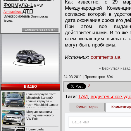
Как известно, с 29 ма
Формула-1
BMW
Международной Конвенц
ДТП
Автомобиль
согласно которой в удост
Электромобиль
Электрокар
дата окончания срока его де
Toyota
При этом все выданны
Список тегов от А-Я »
действительными. В то же 
всем желающим выехать за
могут быть проблемы.
Источник:
comments.ua
« Вернуться назад
24-03-2011
|
Просмотров: 694
0
ВИДЕО
Сменакараула тест
Тэги:
ГАИ
,
водительское уд
Mitsubishi LancerX
Смена караула –
тест Mitsubishi Lancer
Комментарии
Комментир
X Смена караула –
тест Mitsubishi Lancer
Модная классика -
X
тест-драйв нового
VW Polo
Новая Lada