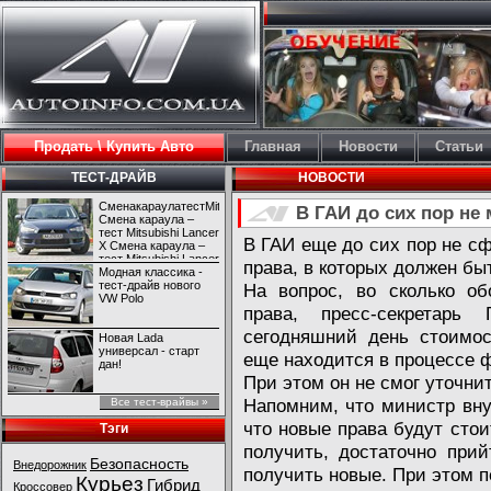
Продать \ Купить Авто
Главная
Новости
Статьи
ТЕСТ-ДРАЙВ
НОВОСТИ
СменакараулатестMitsubishiLancerX
В ГАИ до сих пор не
Смена караула –
тест Mitsubishi Lancer
В ГАИ еще до сих пор не с
X Смена караула –
тест Mitsubishi Lancer
права, в которых должен быт
X
Модная классика -
тест-драйв нового
На вопрос, во сколько об
VW Polo
права, пресс-секретар
сегодняшний день стоимос
Новая Lada
универсал - старт
еще находится в процессе 
дан!
При этом он не смог уточнит
Напомним, что министр вну
Все тест-врайвы »
что новые права будут стои
Тэги
получить, достаточно при
Безопасность
Внедорожник
получить новые. При этом п
Курьез
Гибрид
Кроссовер