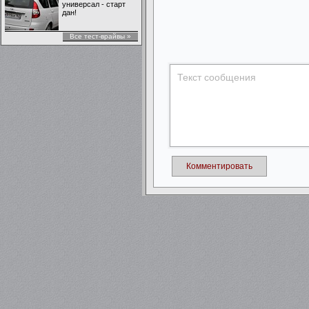
универсал - старт
дан!
Все тест-врайвы »
Комментировать