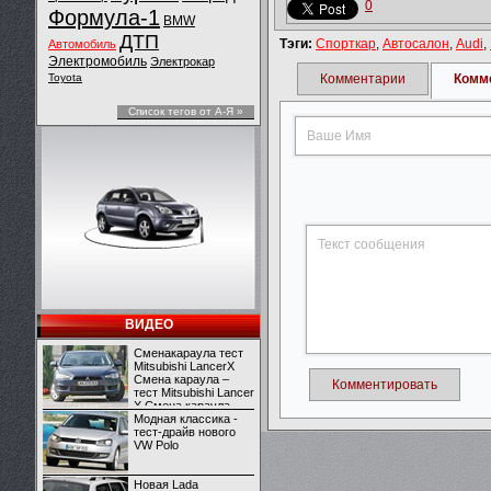
0
Формула-1
BMW
ДТП
Тэги:
Спорткар
,
Автосалон
,
Audi
,
Автомобиль
Электромобиль
Электрокар
Toyota
Комментарии
Комм
Список тегов от А-Я »
ВИДЕО
Сменакараула тест
Mitsubishi LancerX
Смена караула –
Комментировать
тест Mitsubishi Lancer
X Смена караула –
тест Mitsubishi Lancer
Модная классика -
X
тест-драйв нового
VW Polo
Новая Lada