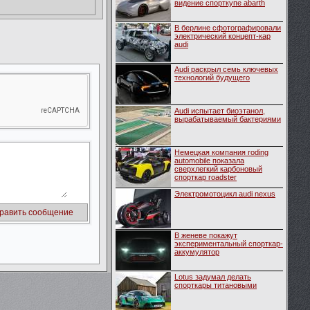
видение спорткупе abarth
В берлине сфотографировали
электрический концепт-кар
audi
Audi раскрыл семь ключевых
технологий будущего
Audi испытает биоэтанол,
вырабатываемый бактериями
Немецкая компания roding
automobile показала
сверхлегкий карбоновый
спорткар roadster
Электромотоцикл audi nexus
В женеве покажут
экспериментальный спорткар-
аккумулятор
Lotus задумал делать
спорткары титановыми