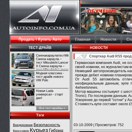
Продать \ Купить Авто
Главная
Новости
Ст
ТЕСТ-ДРАЙВ
НОВОСТИ
СменакараулатестMitsubishiLancerX
Спорткар Audi RS5 про
Смена караула –
тест Mitsubishi Lancer
Германская компания Audi, не ос
X Смена караула –
своей новинки, но журналистам 
тест Mitsubishi Lancer
Немецкий автопроизводитель нам
X
Модная классика -
прежде дебют новинки планирова
тест-драйв нового
От Audi S5 автомобиль отлич
VW Polo
неофициальным данным, купе п
4wheelsnews.
Новая Lada
Мотор машины состыкуют с шести
универсал - старт
Tronic). По последним данным, A
дан!
Ускорение до первой "сотни" у Au
Стоимость купе составит около £
Все тест-врайвы »
Тэги
Безопасность
03-10-2009
|
Просмотров: 752
Внедорожник
Курьез
Гибрид
Кроссовер