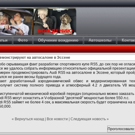
атьи
Фото
Обучение вождению
Автошколы
Конта
демонстрируют на автосалоне в Эссене
обо скрывающая факт разработки спортивного купе RS5, до сих пор не оглас
все же удалось собрать информацию относительно официальной презентации 
ерен продемонстрировать Audi RS5 на автосалоне в Эссене, который пройд
лся не ранее весны будущего года.
ают доработанный аэродинамический обвес и модернизированная техн
олучит систему полного привода и атмосферный 4.2 л двигатель V8 мощ
ступенчатой механической коробкой передач (опционально можно заказать 
udi RS5 могут оснастить и V-образной "десяткой" мощностью более 550 л.с.
di RS5 займет не более 4 сек, а максимальная скорость будет ограничена на о
50,000.
« Вернуться назад
|
Все новости
|
Следующая новость »
Проголосовало: