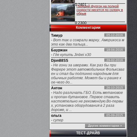
0
2401
Горящий фургон на полной
скорости несется по склону в
обрыв
0
2300
Комментарии
Тимур
05-12-2016
-
Вот так и сожрали марку.. Америкоса м
это как два пальца...
Бауржан
18-04-2016
-
Где купить Jinbei x30
Djon88SS
29-02-2016
-
Не гони за иверами. Как раз бы при
Фюрере этот автомобильчик Фольксваг
ен и стал бы подлинно народным для
обычных работяг. Может бы и рашке к
ое-чего до...
Антон
26-10-2015
-
Надо различать ГБО. Есть метановое
и пропан-бутановое. Первое ставить
настоятельно не рекомендую.Во-первы
х, установка оборудования в 2 раза
дороже, и ...
ольга
05-09-2015
-
супер
Другие комментарии »
ТЕСТ-ДРАЙВ