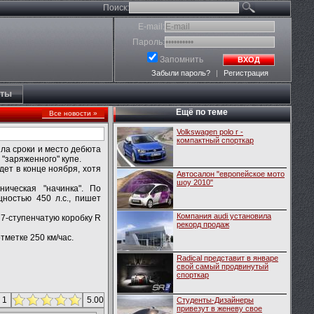
Поиск:
E-mail:
Пароль:
Запомнить
ВХОД
Забыли пароль?
|
Регистрация
кты
Ещё по теме
Все новости »
Volkswagen polo r -
компактный спорткар
ила сроки и место дебюта
"заряженного" купе.
ет в конце ноября, хотя
Автосалон "европейское мото
шоу 2010"
ическая "начинка". По
ностью 450 л.с., пишет
Компания audi установила
7-ступенчатую коробку R
рекорд продаж
тметке 250 км/час.
Radical представит в январе
свой самый продвинутый
спорткар
 1
5.00
Студенты-Дизайнеры
привезут в женеву свое