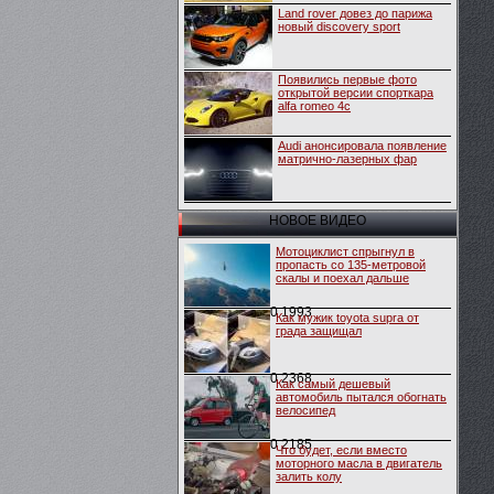
Land rover довез до парижа
новый discovery sport
Появились первые фото
открытой версии спорткара
alfa romeo 4c
Audi анонсировала появление
матрично-лазерных фар
НОВОЕ ВИДЕО
Мотоциклист спрыгнул в
пропасть со 135-метровой
скалы и поехал дальше
0
1993
Как мужик toyota supra от
града защищал
0
2368
Как самый дешевый
автомобиль пытался обогнать
велосипед
0
2185
Что будет, если вместо
моторного масла в двигатель
залить колу