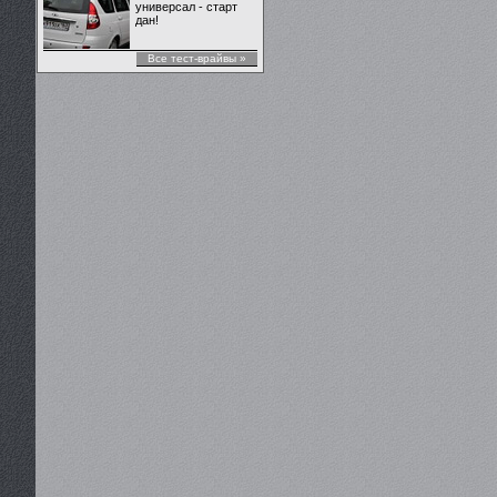
универсал - старт
дан!
Все тест-врайвы »