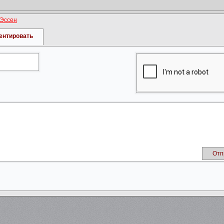
Эссен
ентировать