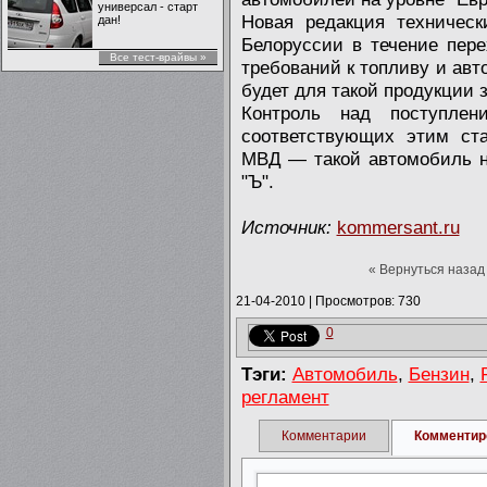
универсал - старт
Новая редакция техническ
дан!
Белоруссии в течение пере
Все тест-врайвы »
требований к топливу и авт
будет для такой продукции з
Контроль над поступле
соответствующих этим ста
МВД — такой автомобиль не
"Ъ".
Источник:
kommersant.ru
« Вернуться назад
21-04-2010
|
Просмотров: 730
0
Тэги:
Автомобиль
,
Бензин
,
регламент
Комментарии
Комментир