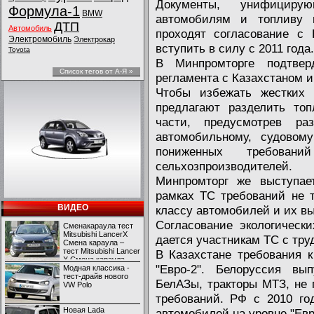
Документы, унифициру
Формула-1
BMW
автомобилям и топливу 
ДТП
Автомобиль
проходят согласование с
Электромобиль
Электрокар
вступить в силу с 2011 года.
Toyota
В Минпромторге подтверд
Список тегов от А-Я »
регламента с Казахстаном и
Чтобы избежать жестких 
предлагают разделить топ
части, предусмотрев ра
автомобильному, судовом
пониженных требова
сельхозпроизводителей.
Минпромторг же выступае
рамках ТС требований не т
ВИДЕО
классу автомобилей и их в
Согласование экологическ
Сменакараула тест
Mitsubishi LancerX
дается участникам ТС с тру
Смена караула –
тест Mitsubishi Lancer
В Казахстане требования к
X Смена караула –
"Евро-2". Белоруссия в
тест Mitsubishi Lancer
Модная классика -
X
тест-драйв нового
БелАЗы, тракторы МТЗ, не 
VW Polo
требований. РФ с 2010 го
Новая Lada
автомобилей на уровне "Евр