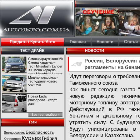
Продать \ Купить Авто
Главная
Новости
Статьи
ТЕСТ-ДРАЙВ
НОВОСТИ
СменакараулатестMitsubishiLancerX
Россия, Белоруссия и
Смена караула –
регламенты на бензи
тест Mitsubishi Lancer
X Смена караула –
тест Mitsubishi Lancer
Идут переговоры о требован
X
Модная классика -
тест-драйв нового
Таможенного союза
VW Polo
Как пишет сегодня газета 
новую редакцию технич
Новая Lada
универсал - старт
моторному топливу, автотр
дан!
Действующий в РФ техни
бензинам и дизельному то
Все тест-врайвы »
утратить силу. С будущег
Тэги
будут унифицированы в 
Безопасность
Внедорожник
Белоруссии и Казахстана.
Курьез
Гибрид
Кроссовер