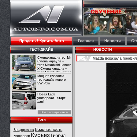
Продать \ Купить Авто
Главная
Новости
Ст
ТЕСТ-ДРАЙВ
НОВОСТИ
СменакараулатестMitsubishiLancerX
Mazda показала профил
Смена караула –
тест Mitsubishi Lancer
X Смена караула –
тест Mitsubishi Lancer
X
Модная классика -
тест-драйв нового
VW Polo
Новая Lada
универсал - старт
дан!
Все тест-врайвы »
Тэги
Безопасность
Внедорожник
Курьез
Гибрид
Кроссовер