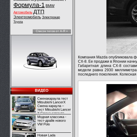
Формула-1
BMW
ДТП
Автомобиль
Электромобиль
Электрокар
Toyota
Список тегов от А-Я »
Компания Mazda опубликовала фо
CX-8. Ее продажи в Японии начну
Габаритная длина CX-8 состави
модели равна 2930 миллиметрам
последнего поколения. Колесная 
ВИДЕО
Сменакараула тест
Mitsubishi LancerX
Смена караула –
тест Mitsubishi Lancer
X Смена караула –
тест Mitsubishi Lancer
Модная классика -
X
тест-драйв нового
VW Polo
Новая Lada