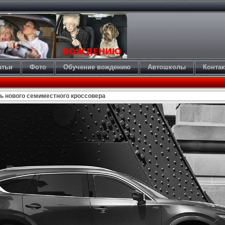
атьи
Фото
Обучение вождению
Автошколы
Конта
ь нового семиместного кроссовера