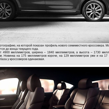
тографию, на которой показан профиль нового семиместного кроссовера. М
тся до конца текущего года.
т 4900 миллиметров, ширина – 1840 миллиметров, а высота – 1730 милл
. Новинка на 175 миллиметров короче, на 129 миллиметров уже и на 17
база у кроссоверов одинаковая.