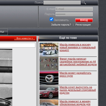
Поиск:
E-mail:
Пароль:
Запомнить
ВХОД
Забыли пароль?
|
Регистрация
кты
Ещё по теме
Все новости »
Mazda привезла в москву
новый минивен и уникальный
концепт
Фанат mazda написал
свадебное предложение из 44
автомобилей любимой модели
Mazda может разработать
кросс-купе
Mazda хочет выпустить на
рынок дизельный спортивный
родстер
Mazda привезет в женеву
обновленные модели для