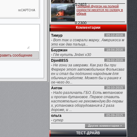
0
2403
Горящий фургон на полной
скорости несется по склону в
обрыв
0
2300
Комментарии
Тимур
05-12-2016
-
Вот так и сожрали марку.. Америкоса м
это как два пальца...
Бауржан
18-04-2016
-
Где купить Jinbei x30
Djon88SS
29-02-2016
-
Не гони за иверами. Как раз бы при
Фюрере этот автомобильчик Фольксваг
ен и стал бы подлинно народным для
обычных работяг. Может бы и рашке к
ое-чего до...
Антон
26-10-2015
-
Надо различать ГБО. Есть метановое
и пропан-бутановое. Первое ставить
настоятельно не рекомендую.Во-первы
х, установка оборудования в 2 раза
дороже, и ...
ольга
05-09-2015
-
супер
Другие комментарии »
ТЕСТ-ДРАЙВ