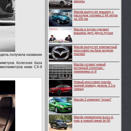
европы
Mazda выпустит машину с
расходом топлива 2,94 литра
на 100 км
Mazda и toyota сделают
машины друг друга лучше
Mazda выпустит компактный
кроссовер на базе модели
mazda2
одель получила название
иметров. Колесная база
Mazda готовит новый
 миллиметров ниже CX-9
роторный спорткар -
преемника rx-8
Новый кроссовер mazda:
задний привод, дизель 3.3 и
гибрид
Mazda-2 изменил "оскал"
Mazda превратила isuzu d-
max в новый пикап bt-50