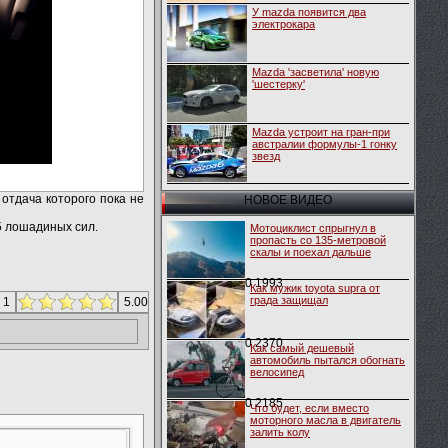
У mazda появится два
электрокара
Mazda 'засветила' новую
'шестерку'
Mazda устроит на гран-при
австралии формулы-1 гонку
звезд
 отдача которого пока не
НОВОЕ ВИДЕО
5 лошадиных сил.
Мотоциклист спрыгнул в
пропасть со 135-метровой
скалы и поехал дальше
0
1993
Как мужик toyota supra от
града защищал
 1
5.00
0
2370
Как самый дешевый
автомобиль пытался обогнать
велосипед
0
2185
Что будет, если вместо
моторного масла в двигатель
залить колу