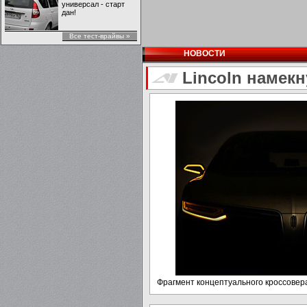
универсал - старт
дан!
Все тест-врайвы »
НОВОСТИ
Lincoln намек
Фрагмент концептуального кроссовера