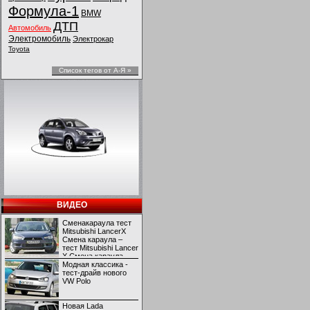
Формула-1
BMW
ДТП
Автомобиль
Электромобиль
Электрокар
Toyota
Список тегов от А-Я »
ВИДЕО
Сменакараула тест
Mitsubishi LancerX
Смена караула –
тест Mitsubishi Lancer
X Смена караула –
тест Mitsubishi Lancer
Модная классика -
X
тест-драйв нового
VW Polo
Новая Lada