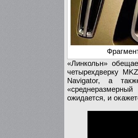
Фрагмент
«Линкольн» обещае
четырехдверку MKZ
Navigator, а так
«среднеразмерны
ожидается, и окаже