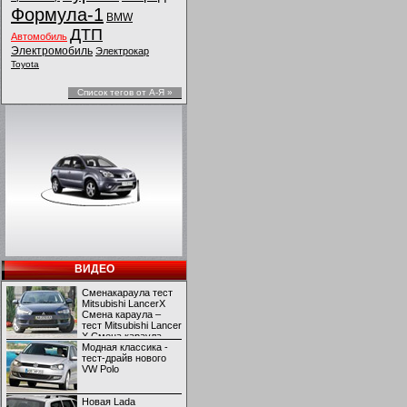
Формула-1
BMW
ДТП
Автомобиль
Электромобиль
Электрокар
Toyota
Список тегов от А-Я »
ВИДЕО
Сменакараула тест
Mitsubishi LancerX
Смена караула –
тест Mitsubishi Lancer
X Смена караула –
тест Mitsubishi Lancer
Модная классика -
X
тест-драйв нового
VW Polo
Новая Lada