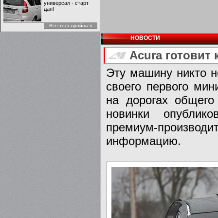
универсал - старт
дан!
Все тест-врайвы »
НОВОСТИ
Acura готовит
Эту машину никто н
своего первого ми
на дорогах общего
новинки опублико
премиум-производи
информацию.